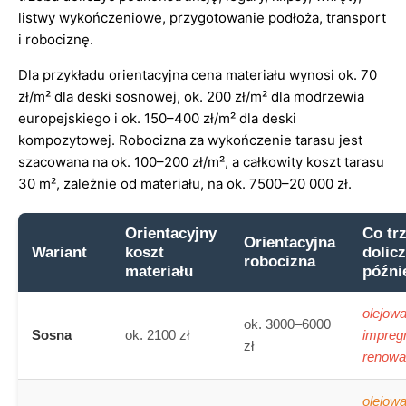
listwy wykończeniowe, przygotowanie podłoża, transport
i robociznę.
Dla przykładu orientacyjna cena materiału wynosi ok. 70
zł/m² dla deski sosnowej, ok. 200 zł/m² dla modrzewia
europejskiego i ok. 150–400 zł/m² dla deski
kompozytowej. Robocizna za wykończenie tarasu jest
szacowana na ok. 100–200 zł/m², a całkowity koszt tarasu
30 m², zależnie od materiału, na ok. 7500–20 000 zł.
Orientacyjny
Co tr
Orientacyjna
Wariant
koszt
dolic
robocizna
materiału
późni
olejowa
ok. 3000–6000
Sosna
ok. 2100 zł
impreg
zł
renowa
olejowa