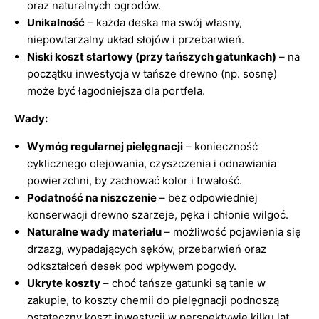
oraz naturalnych ogrodów.
Unikalność
– każda deska ma swój własny,
niepowtarzalny układ słojów i przebarwień.
Niski koszt startowy (przy tańszych gatunkach)
– na
początku inwestycja w tańsze drewno (np. sosnę)
może być łagodniejsza dla portfela.
Wady:
Wymóg regularnej pielęgnacji
– konieczność
cyklicznego olejowania, czyszczenia i odnawiania
powierzchni, by zachować kolor i trwałość.
Podatność na niszczenie
– bez odpowiedniej
konserwacji drewno szarzeje, pęka i chłonie wilgoć.
Naturalne wady materiału
– możliwość pojawienia się
drzazg, wypadających sęków, przebarwień oraz
odkształceń desek pod wpływem pogody.
Ukryte koszty
– choć tańsze gatunki są tanie w
zakupie, to koszty chemii do pielęgnacji podnoszą
ostateczny koszt inwestycji w perspektywie kilku lat.