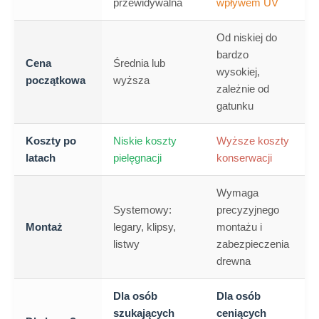
przewidywalna
wpływem UV
Od niskiej do
bardzo
Cena
Średnia lub
wysokiej,
początkowa
wyższa
zależnie od
gatunku
Koszty po
Niskie koszty
Wyższe koszty
latach
pielęgnacji
konserwacji
Wymaga
Systemowy:
precyzyjnego
Montaż
legary, klipsy,
montażu i
listwy
zabezpieczenia
drewna
Dla osób
Dla osób
szukających
ceniących