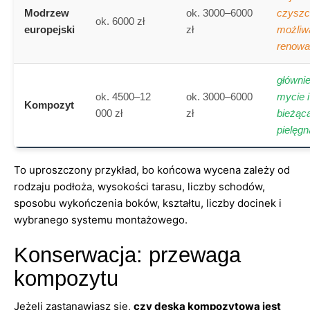
Modrzew
ok. 3000–6000
czyszc
ok. 6000 zł
europejski
zł
możliw
renowa
główni
ok. 4500–12
ok. 3000–6000
mycie i
Kompozyt
000 zł
zł
bieżąc
pielęgn
To uproszczony przykład, bo końcowa wycena zależy od
rodzaju podłoża, wysokości tarasu, liczby schodów,
sposobu wykończenia boków, kształtu, liczby docinek i
wybranego systemu montażowego.
Konserwacja: przewaga
kompozytu
Jeżeli zastanawiasz się,
czy deska kompozytowa jest