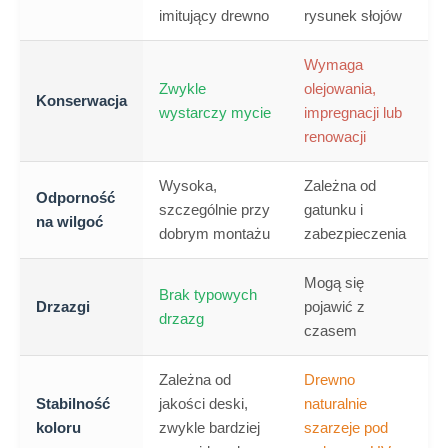
imitujący drewno
rysunek słojów
Wymaga
Zwykle
olejowania,
Konserwacja
wystarczy mycie
impregnacji lub
renowacji
Wysoka,
Zależna od
Odporność
szczególnie przy
gatunku i
na wilgoć
dobrym montażu
zabezpieczenia
Mogą się
Brak typowych
Drzazgi
pojawić z
drzazg
czasem
Zależna od
Drewno
Stabilność
jakości deski,
naturalnie
koloru
zwykle bardziej
szarzeje pod